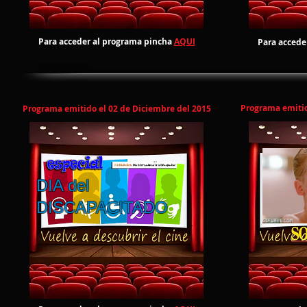
Para acceder al programa pincha
AQUI
Para accede
Programa emitid
Programa emitido el 02 de Diciembre del 2015
DIA del
DISCAPACITADO