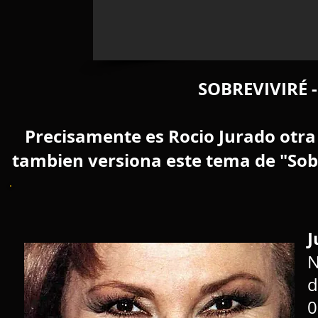
SOBREVIVIRÉ
Precisamente es Rocio Jurado otra 
tambien versiona este tema de "Sob
J
N
d
0