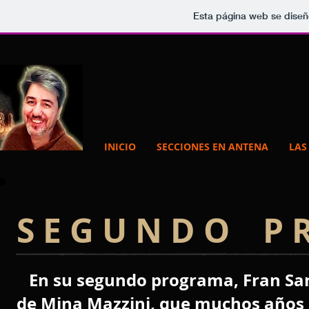
Esta página web se diseñ
INICIO
SECCIONES EN ANTENA
LAS
S E G U N D O P R
En su segundo programa, Fran San
de Mina Mazzini, que muchos años 